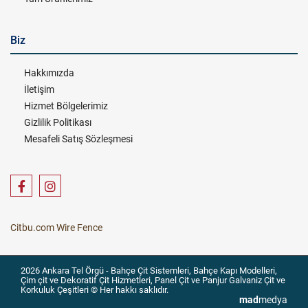
Biz
Hakkımızda
İletişim
Hizmet Bölgelerimiz
Gizlilik Politikası
Mesafeli Satış Sözleşmesi
Citbu.com Wire Fence
2026 Ankara Tel Örgü - Bahçe Çit Sistemleri, Bahçe Kapı Modelleri,
Çim çit ve Dekoratif Çit Hizmetleri, Panel Çit ve Panjur Galvaniz Çit ve
Korkuluk Çeşitleri © Her hakkı saklıdır.
mad
medya