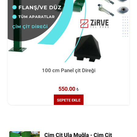
 Panel çit Direği
550.00
₺
SEPETE EKLE
Çim Çit Ula Muğla - Çim Çit